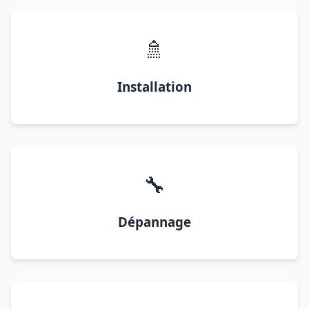
🚿
Installation
🔧
Dépannage