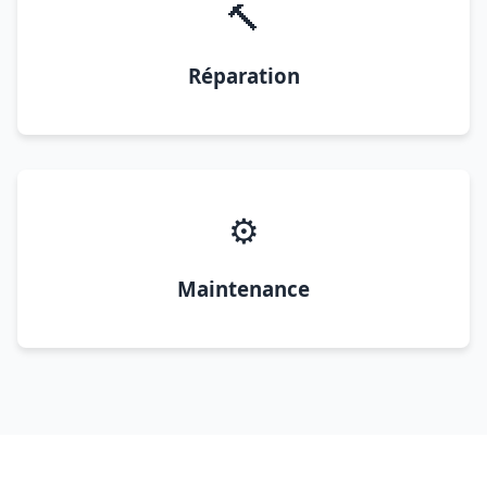
🔨
Réparation
⚙️
Maintenance