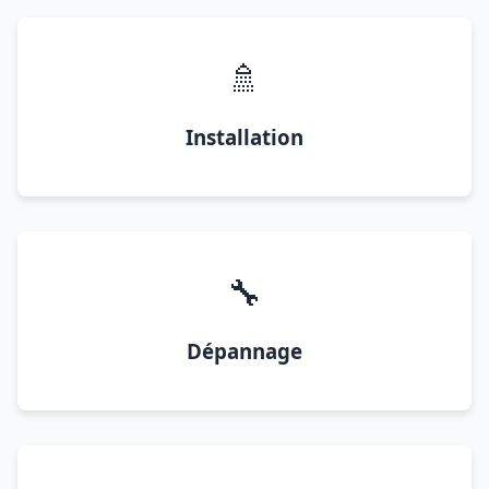
🚿
Installation
🔧
Dépannage