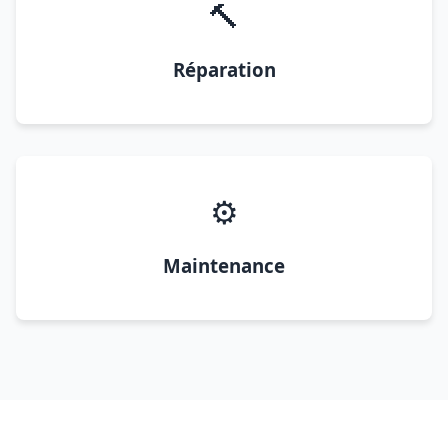
🔨
Réparation
⚙️
Maintenance