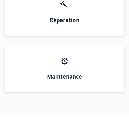
🔨
Réparation
⚙️
Maintenance