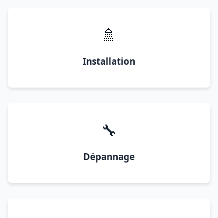
🚿
Installation
🔧
Dépannage