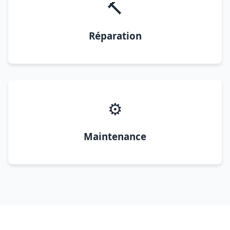
🔨
Réparation
⚙️
Maintenance