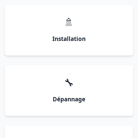
🚿
Installation
🔧
Dépannage