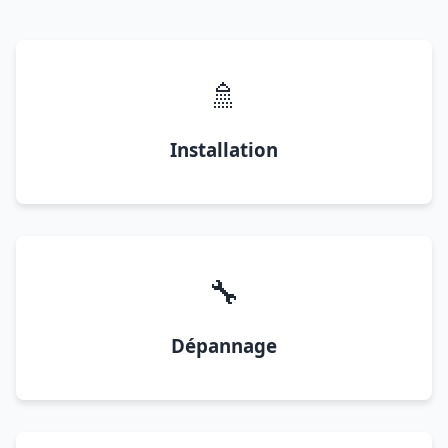
🚿
Installation
🔧
Dépannage