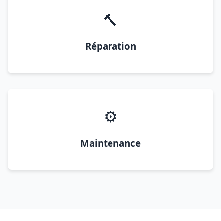
🔨
Réparation
⚙️
Maintenance