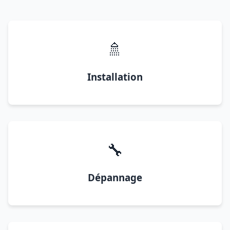
🚿
Installation
🔧
Dépannage