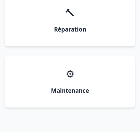
🔨
Réparation
⚙️
Maintenance