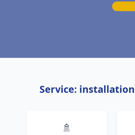
Service: installati
🚿