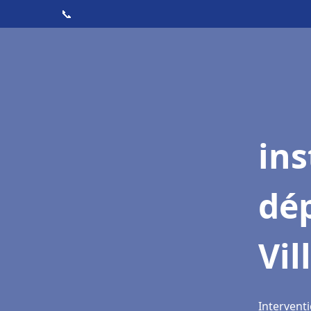
📞
ins
dé
Vil
Interventi