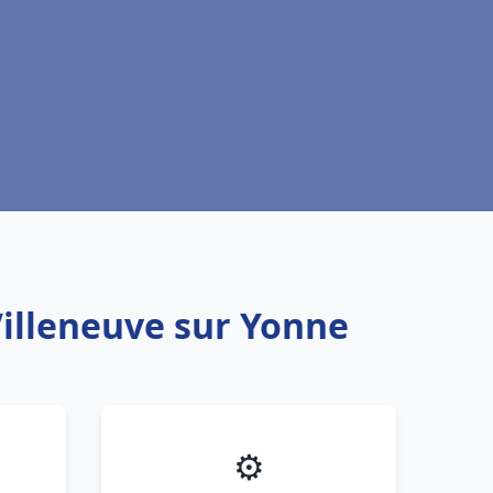
Villeneuve sur Yonne
⚙️