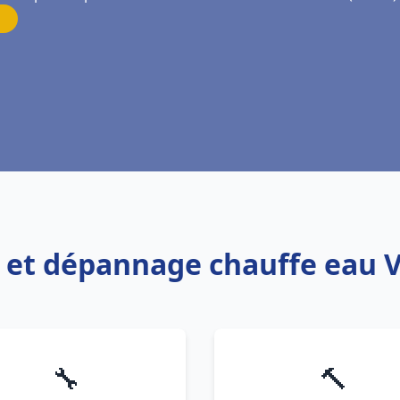
on et dépannage chauffe eau 
🔧
🔨