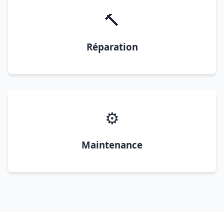
🔨
Réparation
⚙️
Maintenance