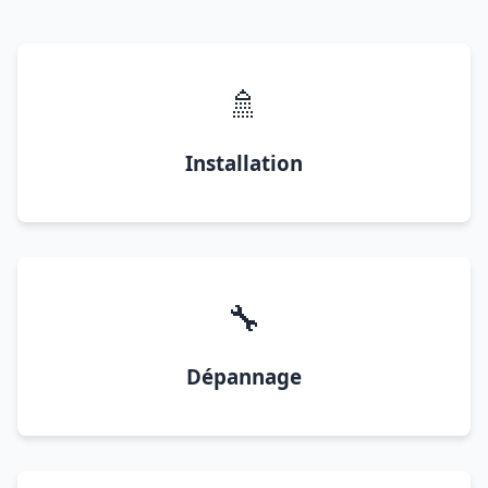
🚿
Installation
🔧
Dépannage