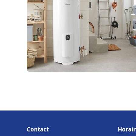
Contact
Horair