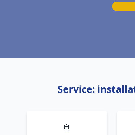
Service: instal
🚿