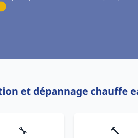
lation et dépannage chauffe 
🔧
🔨