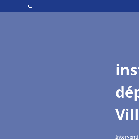
📞
ins
dé
Vi
Intervent