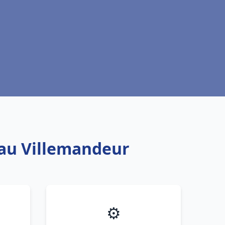
eau Villemandeur
⚙️