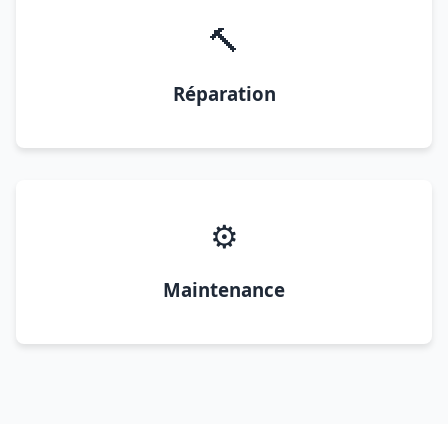
🔨
Réparation
⚙️
Maintenance