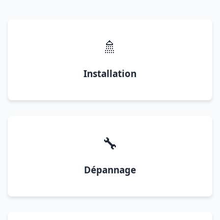
🚿
Installation
🔧
Dépannage