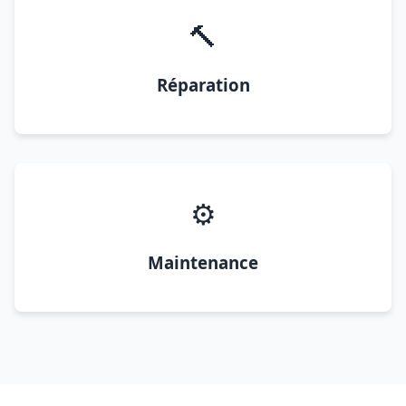
🔨
Réparation
⚙️
Maintenance