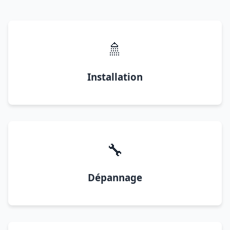
🚿
Installation
🔧
Dépannage