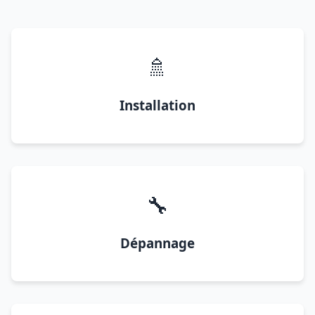
🚿
Installation
🔧
Dépannage