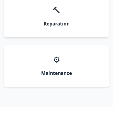
🔨
Réparation
⚙️
Maintenance