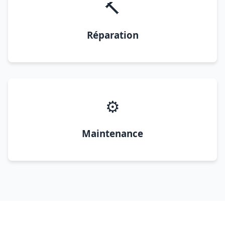
🔨
Réparation
⚙️
Maintenance