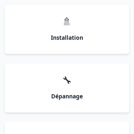
🚿
Installation
🔧
Dépannage