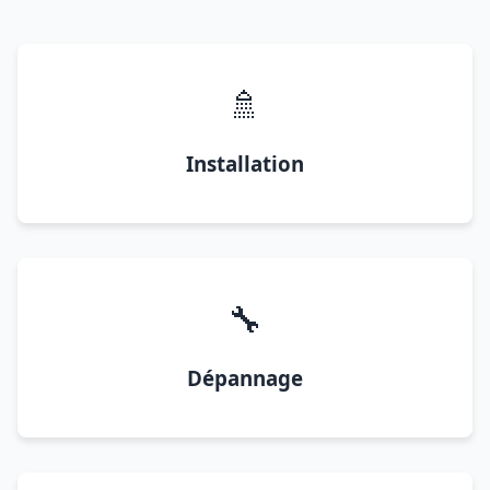
🚿
Installation
🔧
Dépannage