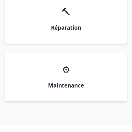
🔨
Réparation
⚙️
Maintenance