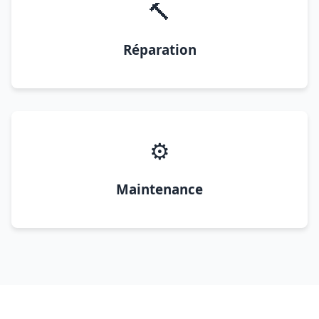
🔨
Réparation
⚙️
Maintenance