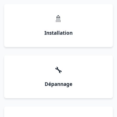
🚿
Installation
🔧
Dépannage