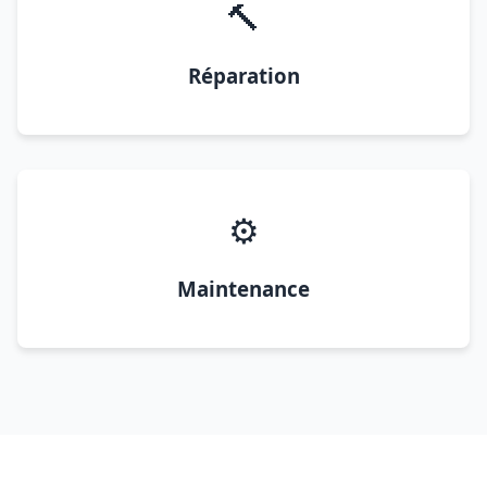
🔨
Réparation
⚙️
Maintenance