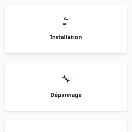
🚿
Installation
🔧
Dépannage