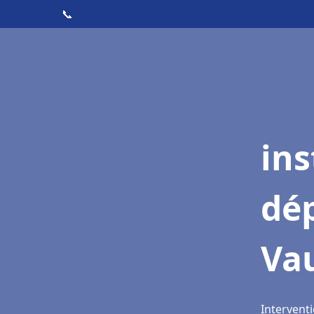
📞
ins
dé
Vau
Interventi