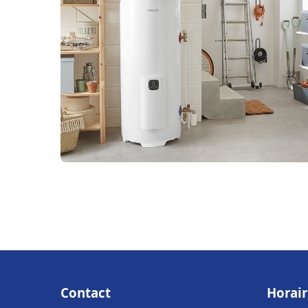
Contact
Horair