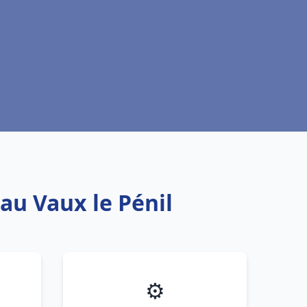
au Vaux le Pénil
⚙️