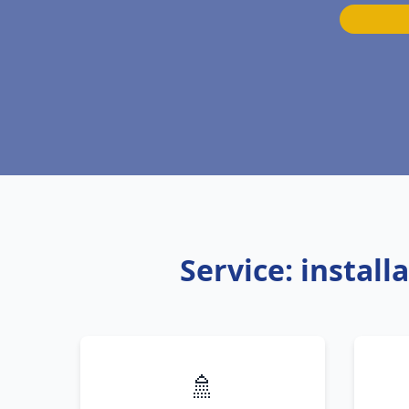
Service: instal
🚿