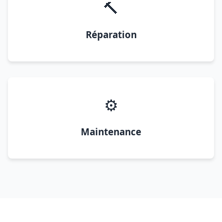
🔨
Réparation
⚙️
Maintenance