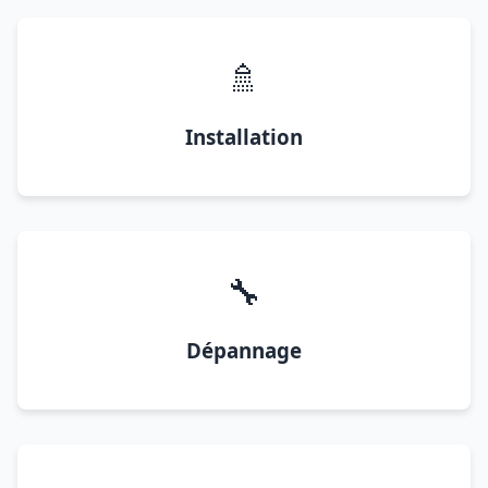
🚿
Installation
🔧
Dépannage