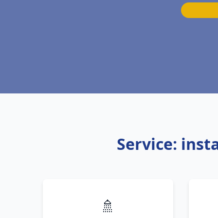
Service: inst
🚿