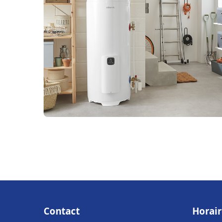
Contact
Horair