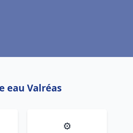
e eau Valréas
⚙️