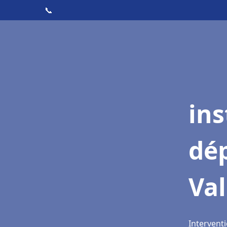
📞
ins
dé
Val
Interventi