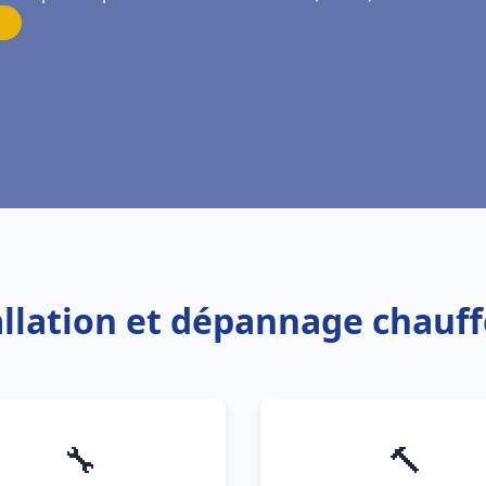
allation et dépannage chauff
🔧
🔨