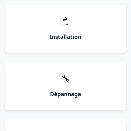
🚿
Installation
🔧
Dépannage