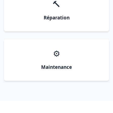
🔨
Réparation
⚙️
Maintenance