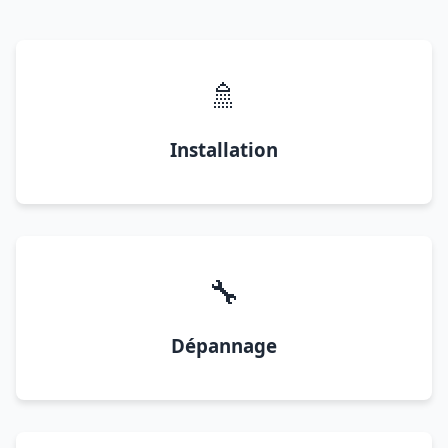
🚿
Installation
🔧
Dépannage