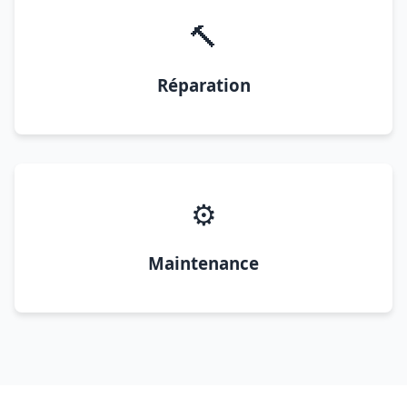
🔨
Réparation
⚙️
Maintenance