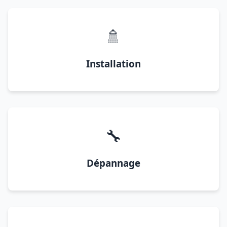
🚿
Installation
🔧
Dépannage