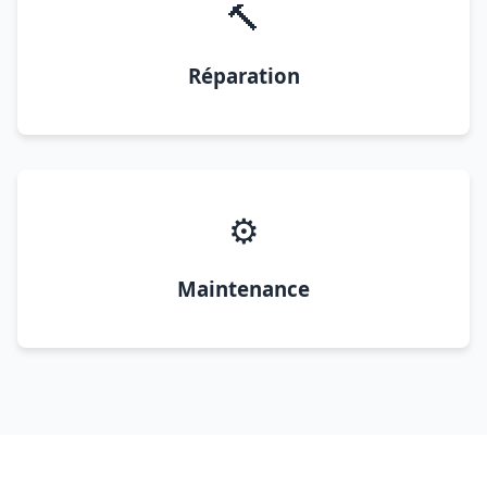
🔨
Réparation
⚙️
Maintenance