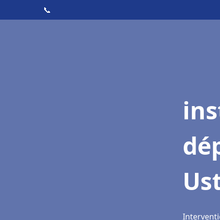
📞
ins
dé
Ust
Interventi