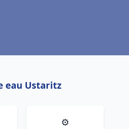
e eau Ustaritz
⚙️