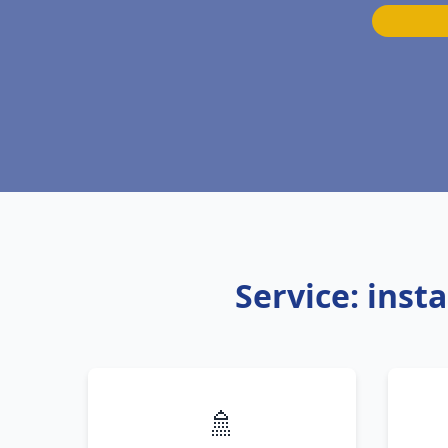
Service: inst
🚿