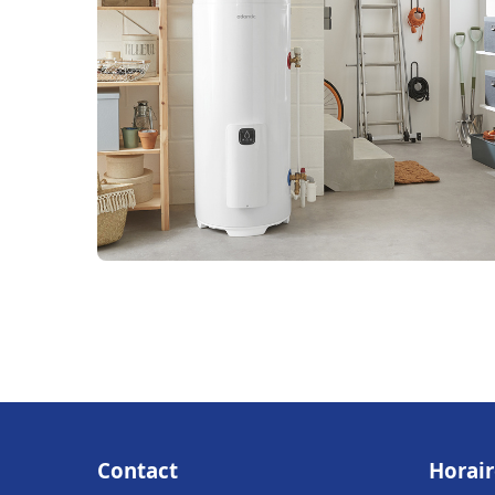
Contact
Horair