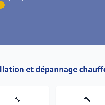
allation et dépannage chauff
🔧
🔨