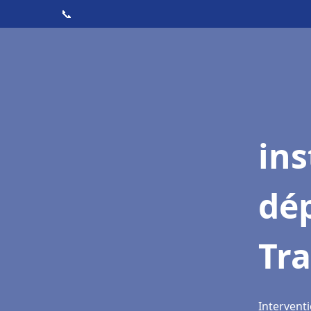
📞
ins
dé
Tr
Intervent