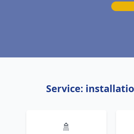
Service: installat
🚿