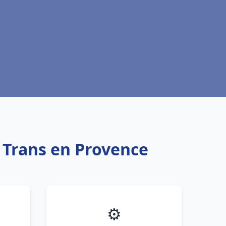
u Trans en Provence
⚙️