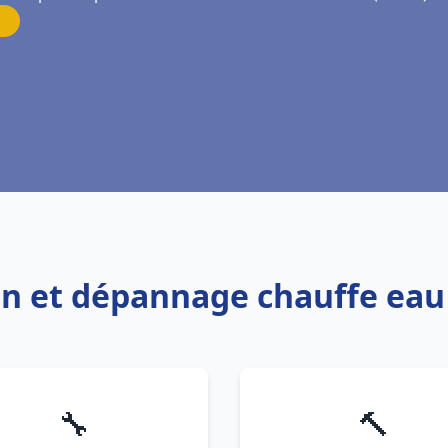
ion et dépannage chauffe ea
🔧
🔨