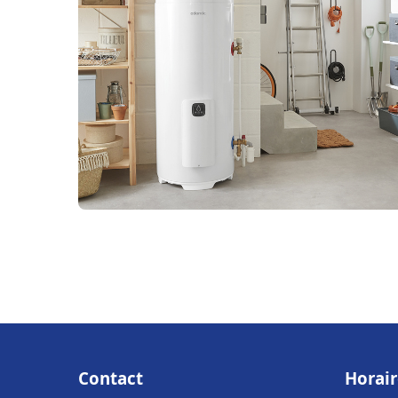
Contact
Horair