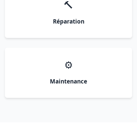
🔨
Réparation
⚙️
Maintenance