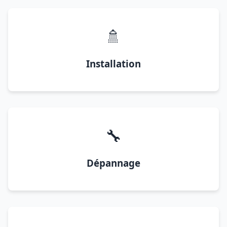
🚿
Installation
🔧
Dépannage