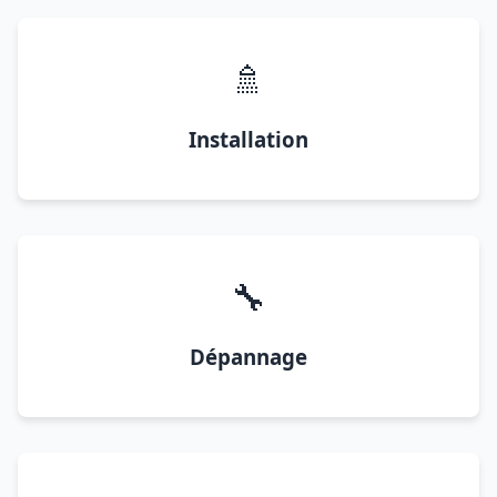
🚿
Installation
🔧
Dépannage