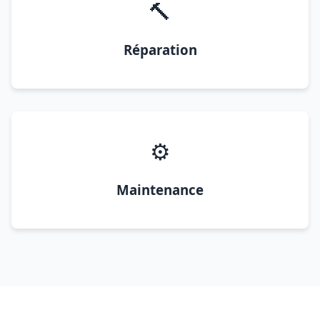
🔨
Réparation
⚙️
Maintenance