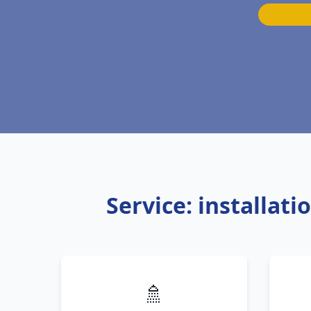
Service: installat
🚿