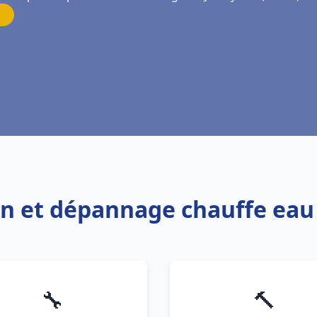
ion et dépannage chauffe ea
🔧
🔨