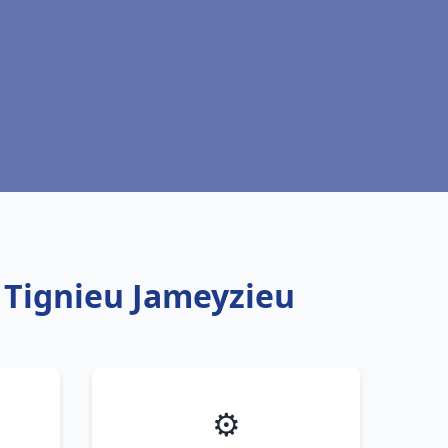
u Tignieu Jameyzieu
⚙️