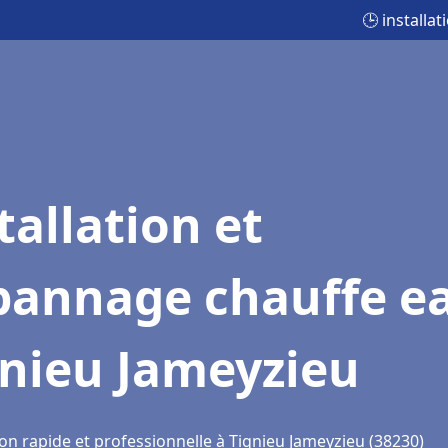
🕒 installa
tallation et
pannage chauffe e
gnieu Jameyzieu
on rapide et professionnelle à Tignieu Jameyzieu (38230)