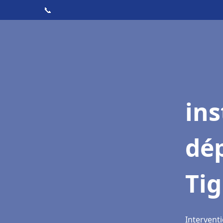
📞
ins
dé
Ti
Interventi