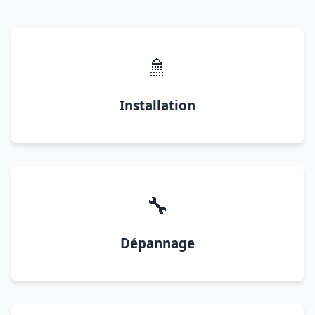
🚿
Installation
🔧
Dépannage