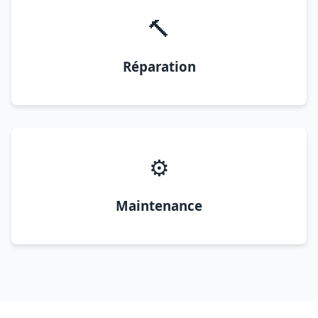
🔨
Réparation
⚙️
Maintenance