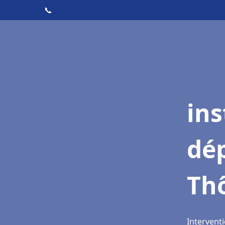
📞
ins
dé
Th
Intervent