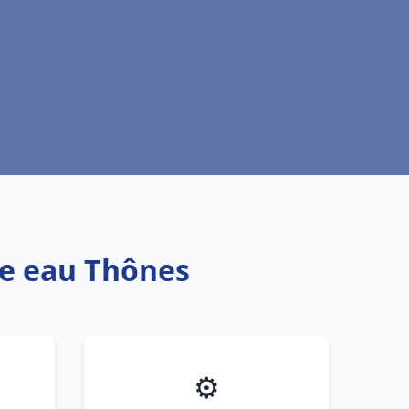
fe eau Thônes
⚙️