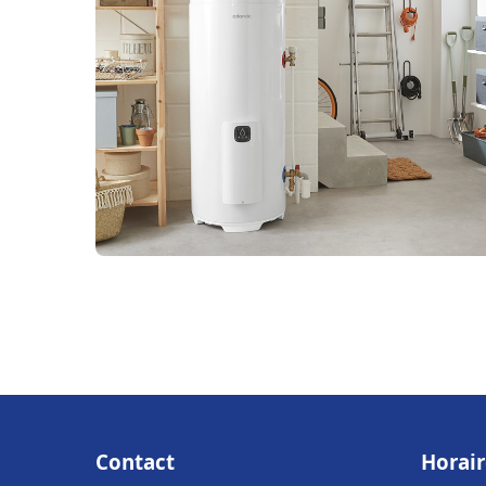
Contact
Horair