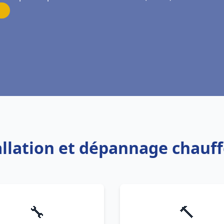
tallation et dépannage chauf
🔧
🔨