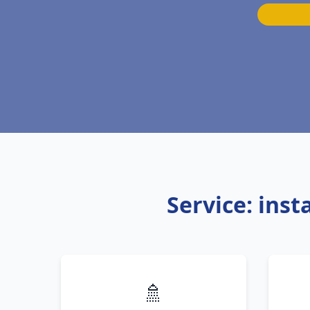
Service: ins
🚿