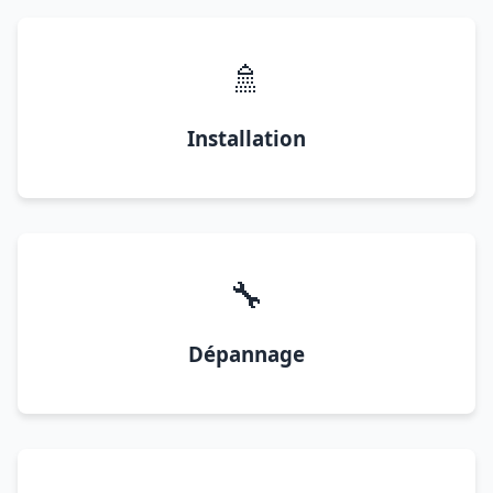
🚿
Installation
🔧
Dépannage