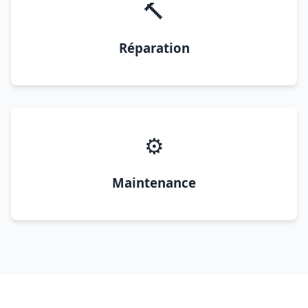
🔨
Réparation
⚙️
Maintenance