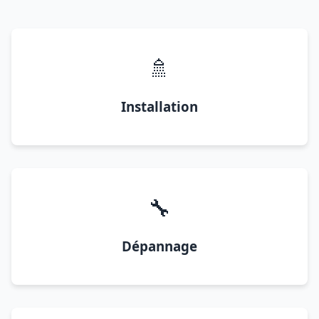
🚿
Installation
🔧
Dépannage