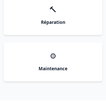
🔨
Réparation
⚙️
Maintenance