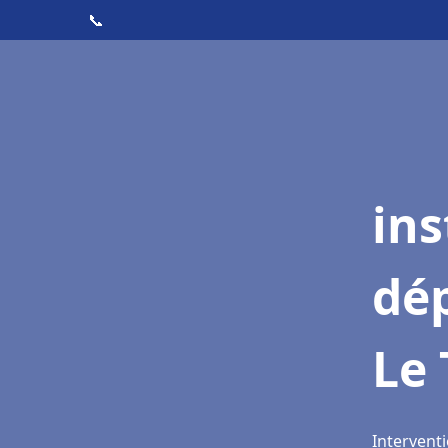
📞
ins
dé
Le 
Interventi