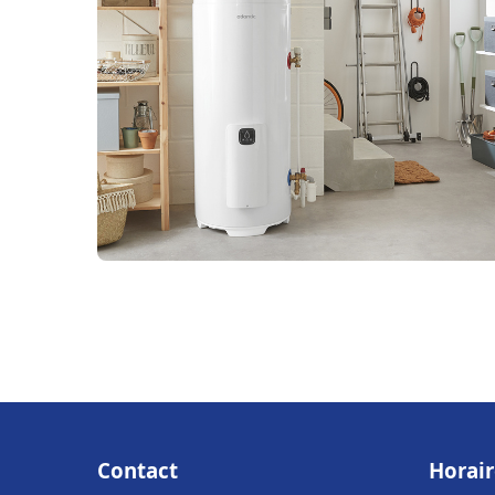
Contact
Horair