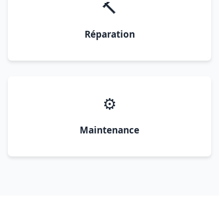
🔨
Réparation
⚙️
Maintenance