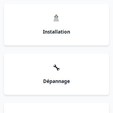
🚿
Installation
🔧
Dépannage