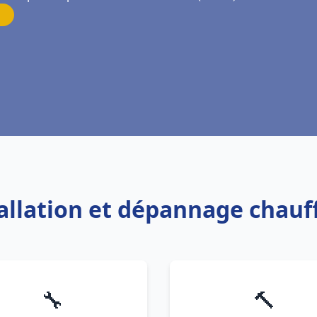
tallation et dépannage chauf
🔧
🔨