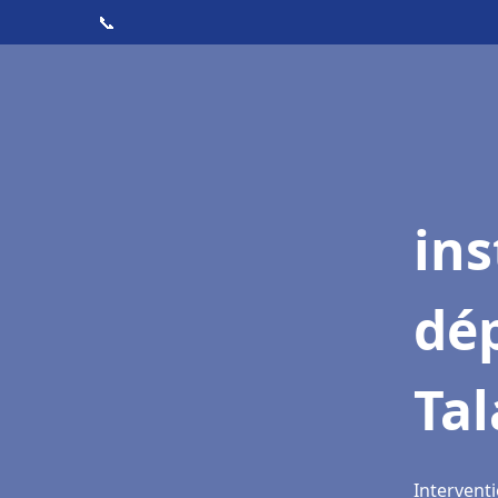
📞
ins
dé
Tal
Interventi