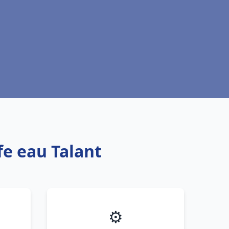
fe eau Talant
⚙️