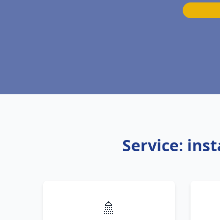
Service: ins
🚿