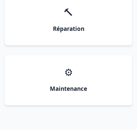
🔨
Réparation
⚙️
Maintenance