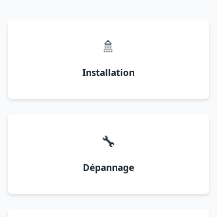
🚿
Installation
🔧
Dépannage