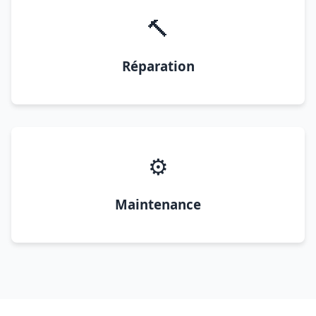
🔨
Réparation
⚙️
Maintenance