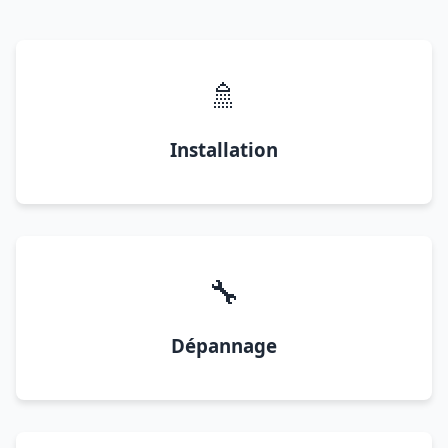
🚿
Installation
🔧
Dépannage