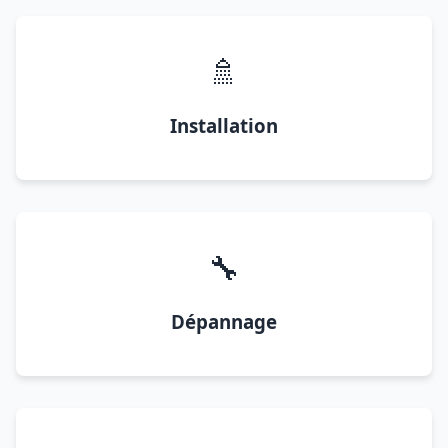
🚿
Installation
🔧
Dépannage