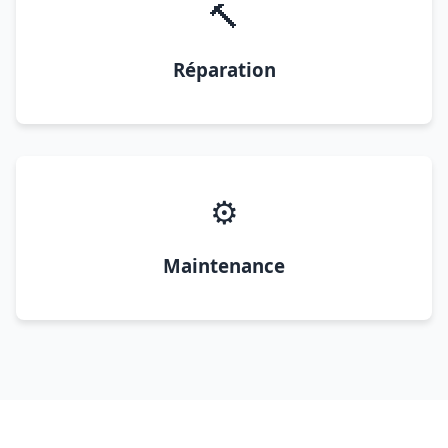
🔨
Réparation
⚙️
Maintenance