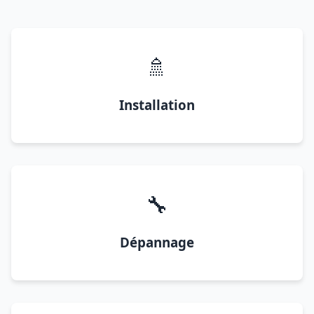
🚿
Installation
🔧
Dépannage