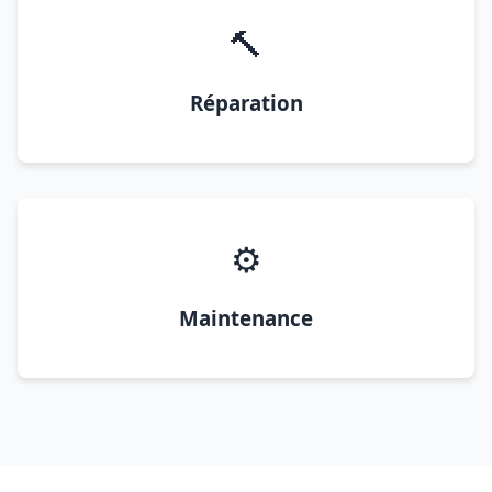
🔨
Réparation
⚙️
Maintenance