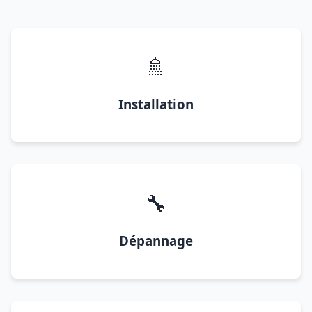
🚿
Installation
🔧
Dépannage