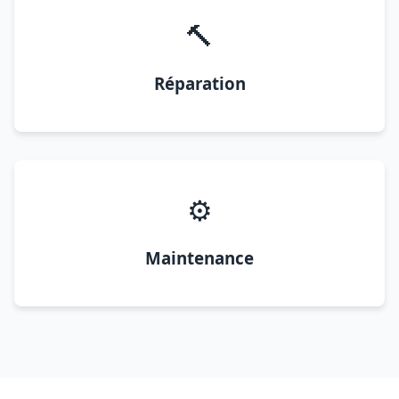
🔨
Réparation
⚙️
Maintenance