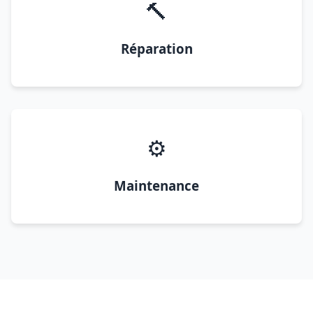
🔨
Réparation
⚙️
Maintenance