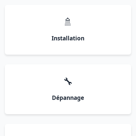
🚿
Installation
🔧
Dépannage