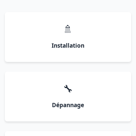
🚿
Installation
🔧
Dépannage