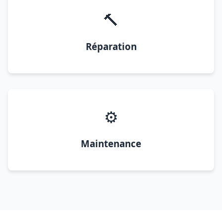
🔨
Réparation
⚙️
Maintenance