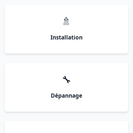
🚿
Installation
🔧
Dépannage