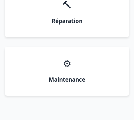
🔨
Réparation
⚙️
Maintenance