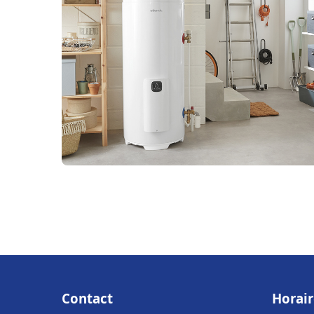
Contact
Horair