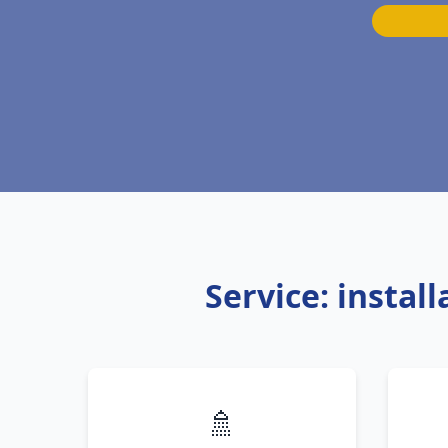
Service: instal
🚿