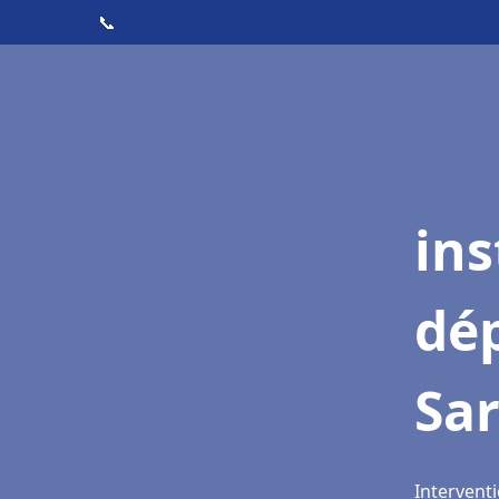
📞
ins
dé
Sar
Interventi