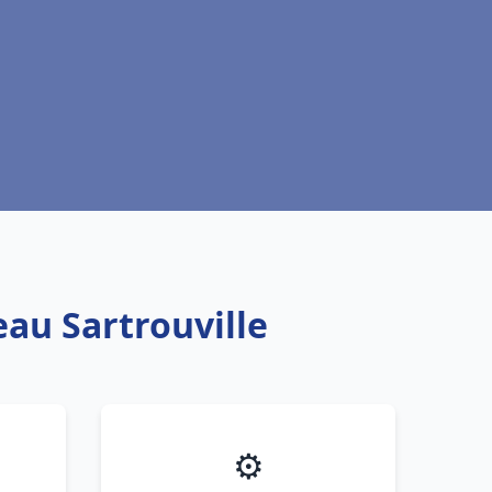
eau Sartrouville
⚙️