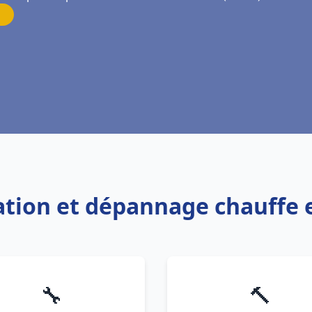
lation et dépannage chauffe 
🔧
🔨