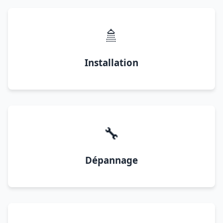
🚿
Installation
🔧
Dépannage