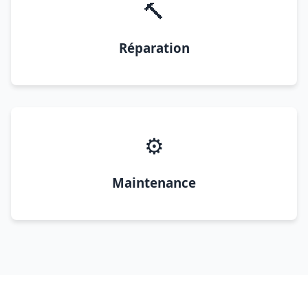
🔨
Réparation
⚙️
Maintenance