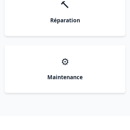
🔨
Réparation
⚙️
Maintenance