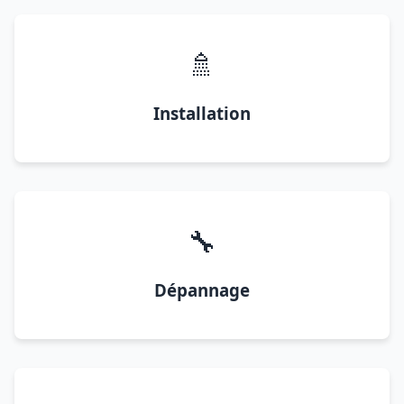
🚿
Installation
🔧
Dépannage