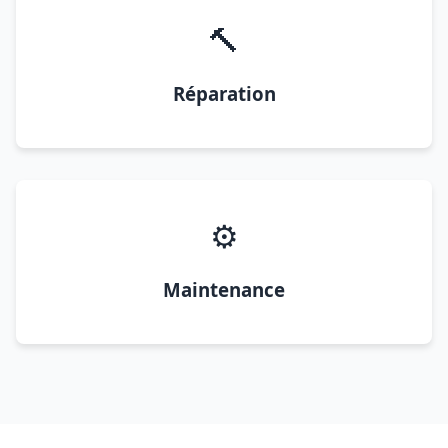
🔨
Réparation
⚙️
Maintenance