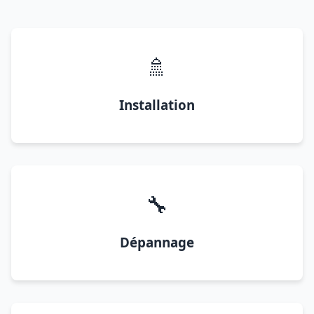
🚿
Installation
🔧
Dépannage