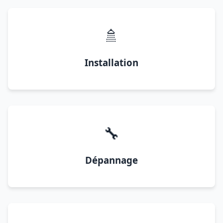
🚿
Installation
🔧
Dépannage