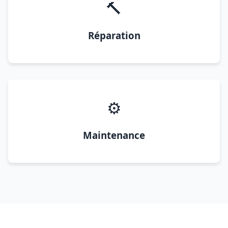
🔨
Réparation
⚙️
Maintenance