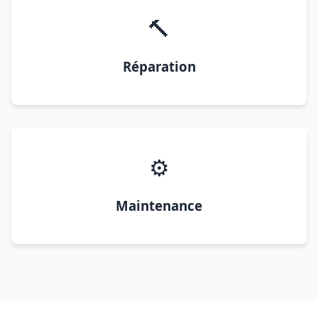
🔨
Réparation
⚙️
Maintenance