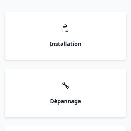
🚿
Installation
🔧
Dépannage