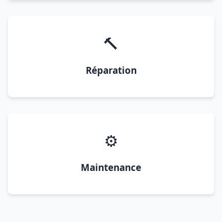
🔨
Réparation
⚙️
Maintenance