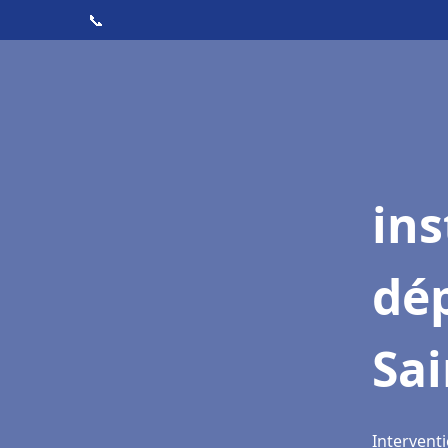
📞
ins
dé
Sa
Interventi