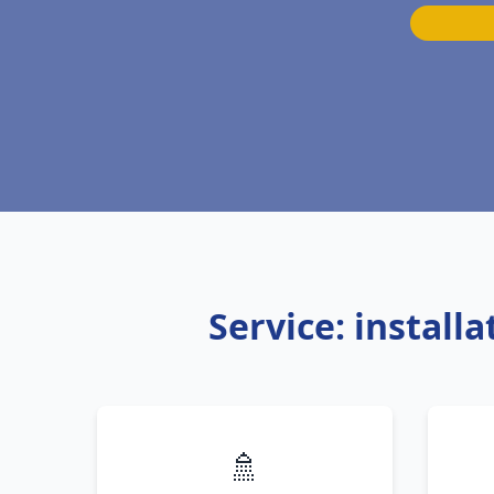
Service: install
🚿