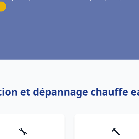
ation et dépannage chauffe 
🔧
🔨