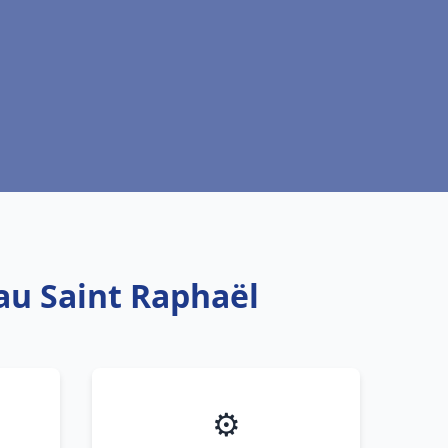
eau Saint Raphaël
⚙️