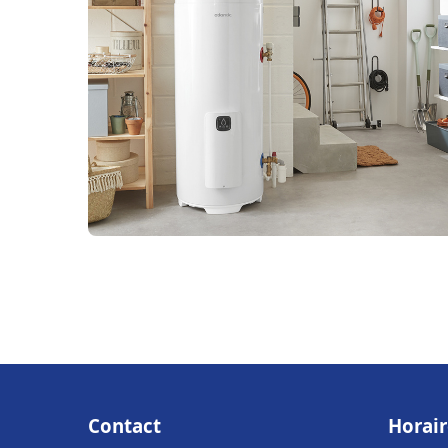
Contact
Horair